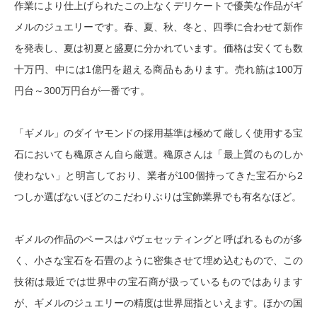
作業により仕上げられたこの上なくデリケートで優美な作品がギ
メルのジュエリーです。春、夏、秋、冬と、四季に合わせて新作
を発表し、夏は初夏と盛夏に分かれています。価格は安くても数
十万円、中には1億円を超える商品もあります。売れ筋は100万
円台～300万円台が一番です。
「ギメル」のダイヤモンドの採用基準は極めて厳しく使用する宝
石においても穐原さん自ら厳選。穐原さんは「最上質のものしか
使わない」と明言しており、業者が100個持ってきた宝石から2
つしか選ばないほどのこだわりぶりは宝飾業界でも有名なほど。
ギメルの作品のベースはパヴェセッティングと呼ばれるものが多
く、小さな宝石を石畳のように密集させて埋め込むもので、この
技術は最近では世界中の宝石商が扱っているものではあります
が、ギメルのジュエリーの精度は世界屈指といえます。ほかの国