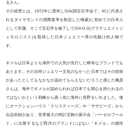
るさん。
その経歴とは、1972年に渡米しGIA(国宝石学会で、4Cに代表さ
れるダイヤモンドの国際基準を制定した権威)に初めての日本人
として所属、そこで宝石学を修了してGIA G.G(グラデュエイトジ
ェモロジスト)を取得した日本ジュエリー界の先駆け的人物で
す。
ギメルは日本よりも海外での人気が先行した稀有なブランドでも
あります。その当時ジュエリー文化のなかった日本ではその技術
があったとしてもなかなか認めてもらえないだろうと感じた穐原
さんは、海外でギメルが認められれば日本でも関心を持たれるの
ではないかという戦略から真っ先に海外に視野をいれました。後
にオークションハウス「クリスティーズ」や「サザビーズ」から
出品依頼があり、世界最大の時計宝飾の展示会「バーゼルワール
ド」に出展するなど西洋のブランドにはない「ギメル」の感性