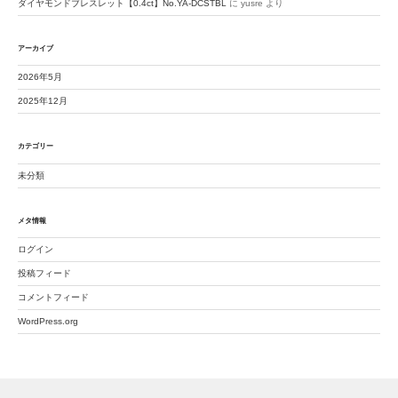
ダイヤモンドブレスレット【0.4ct】No.YA-DCSTBL
に
yusre
より
アーカイブ
2026年5月
2025年12月
カテゴリー
未分類
メタ情報
ログイン
投稿フィード
コメントフィード
WordPress.org