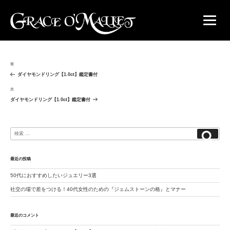
投
過
前
稿
去
ダイヤモンドリング【1.0ct】鑑定書付
ナ
の
ビ
投
次
次
ゲ
稿
の
ダイヤモンドリング【1.0ct】鑑定書付
ー
投
シ
稿
ョ
ン
検
検
索:
索
最近の投稿
50代におすすめしたいジュエリー3選
社交の場で差をつける！40代女性のための『ジェムストーンの格』とマナー
最近のコメント