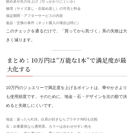
留め具や爪の仕上げ（引っかかりにくいか）
修理（サイズ直し・石留め直し）の可否と料金
保証期間・アフターサービスの内容
返品・交換の条件（ネット購入の場合は特に）
このチェックを通るだけで、「買ってから気づく」系の失敗は大
きく減ります。
まとめ：10万円は“万能な1本”で満足度が最
大化する
10万円のジュエリーで満足度を上げるポイントは、華やかさより
も
使用頻度
です。そのために、地金・石・デザインを次の順で決
めると失敗しにくいです。
地金
：迷ったらK18。白系が好きならプラチナ/WGも比較
石
：出番重視なら透明系。カラーは合わせやすい色を